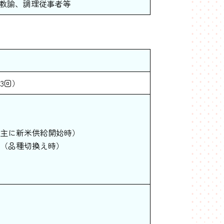
教諭、調理従事者等
3回）
主に新米供給開始時）
（品種切換え時）