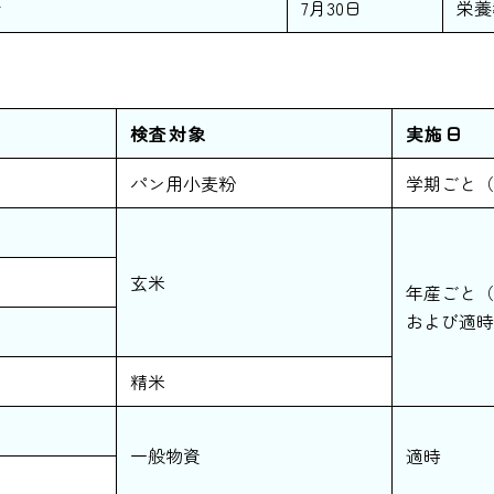
会
7月30日
栄養
検査対象
実施日
パン用小麦粉
学期ごと（
玄米
年産ごと（
および適時
精米
一般物資
適時