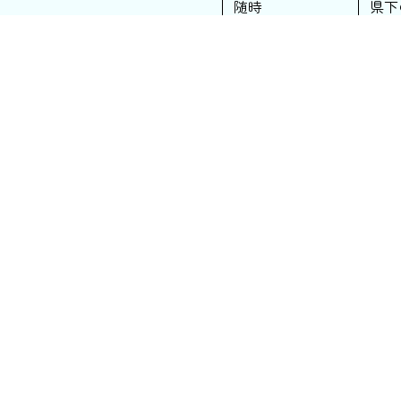
随時
県下
通年
県下
年1回
学校
実施日
対象
年2回
学校給食推進会
年3回
物資部会委員
年6回
食育支援部会委