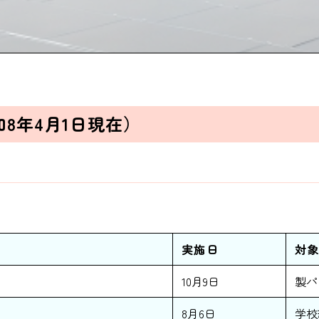
和8年4月1日現在）
実施日
対
10月9日
製パ
8月6日
学校