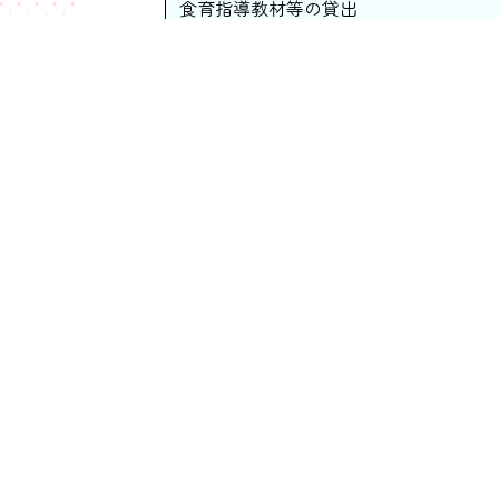
食育指導教材等の貸出
学校給食研究事業補助
共同調理場連絡協議会
委員会
委員会名
学校給食推進委員会
・物資部会
・食育支援部会