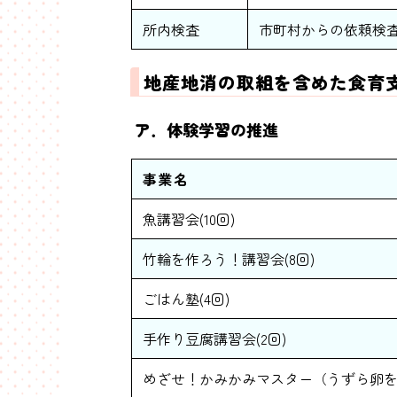
所内検査
市町村からの依頼検
地産地消の取組を含めた食育
ア．体験学習の推進
事業名
魚講習会(10回)
竹輪を作ろう！講習会(8回)
ごはん塾(4回)
手作り豆腐講習会(2回)
めざせ！かみかみマスター（うずら卵を