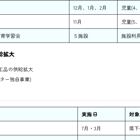
12月、1月、2月
児童(4
11月
児童(5
食育学習会
５施設
施設利
給拡大
工品の供給拡大
ター独自事業)
実施日
対象
）
7月・3月
県下