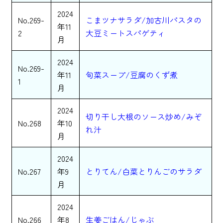
2024
No.269-
こまツナサラダ/加古川パスタの
年11
2
大豆ミートスパゲティ
月
2024
No.269-
年11
旬菜スープ/豆腐のくず煮
1
月
2024
切り干し大根のソース炒め/みぞ
No.268
年10
れ汁
月
2024
No.267
年9
とりてん/白菜とりんごのサラダ
月
2024
No.266
年8
生姜ごはん/じゃぶ