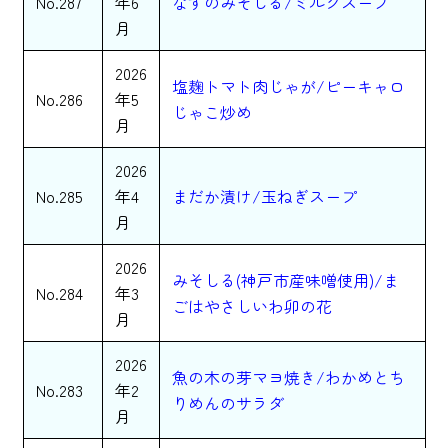
No.287
年6
なすのみそしる/ミルクスープ
月
2026
塩麹トマト肉じゃが/ピーキャロ
No.286
年5
じゃこ炒め
月
2026
No.285
年4
まだか漬け/玉ねぎスープ
月
2026
みそしる(神戸市産味噌使用)/ま
No.284
年3
ごはやさしいわ卯の花
月
2026
魚の木の芽マヨ焼き/わかめとち
No.283
年2
りめんのサラダ
月