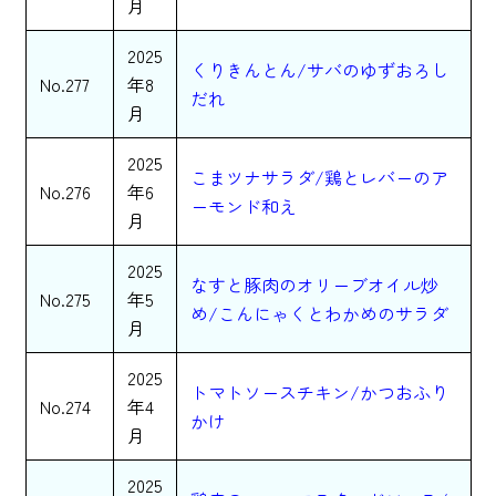
月
2025
くりきんとん/サバのゆずおろし
No.277
年8
だれ
月
2025
こまツナサラダ/鶏とレバーのア
No.276
年6
ーモンド和え
月
2025
なすと豚肉のオリーブオイル炒
No.275
年5
め/こんにゃくとわかめのサラダ
月
2025
トマトソースチキン/かつおふり
No.274
年4
かけ
月
2025