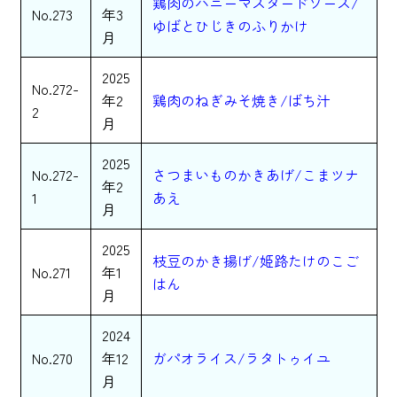
鶏肉のハニーマスタードソース/
No.273
年3
ゆばとひじきのふりかけ
月
2025
No.272-
年2
鶏肉のねぎみそ焼き/ばち汁
2
月
2025
No.272-
さつまいものかきあげ/こまツナ
年2
1
あえ
月
2025
枝豆のかき揚げ/姫路たけのこご
No.271
年1
はん
月
2024
No.270
年12
ガパオライス/ラタトゥイユ
月