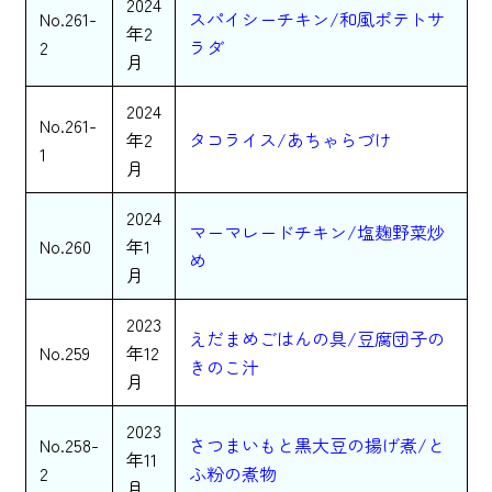
2024
No.261-
スパイシーチキン/和風ポテトサ
年2
2
ラダ
月
2024
No.261-
年2
タコライス/あちゃらづけ
1
月
2024
マーマレードチキン/塩麹野菜炒
No.260
年1
め
月
2023
えだまめごはんの具/豆腐団子の
No.259
年12
きのこ汁
月
2023
No.258-
さつまいもと黒大豆の揚げ煮/と
年11
2
ふ粉の煮物
月