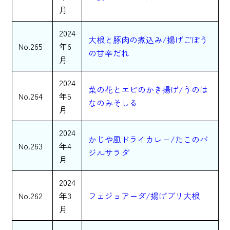
月
2024
大根と豚肉の煮込み/揚げごぼう
No.265
年6
の甘辛だれ
月
2024
菜の花とエビのかき揚げ/うのは
No.264
年5
なのみそしる
月
2024
かじや風ドライカレー/たこのバ
No.263
年4
ジルサラダ
月
2024
No.262
年3
フェジョアーダ/揚げブリ大根
月