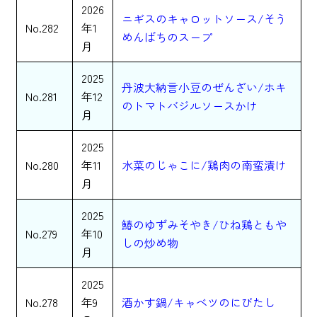
2026
ニギスのキャロットソース/そう
No.282
年1
めんばちのスープ
月
2025
丹波大納言小豆のぜんざい/ホキ
No.281
年12
のトマトバジルソースかけ
月
2025
No.280
年11
水菜のじゃこに/鶏肉の南蛮漬け
月
2025
鰆のゆずみそやき/ひね鶏ともや
No.279
年10
しの炒め物
月
2025
No.278
年9
酒かす鍋/キャベツのにびたし